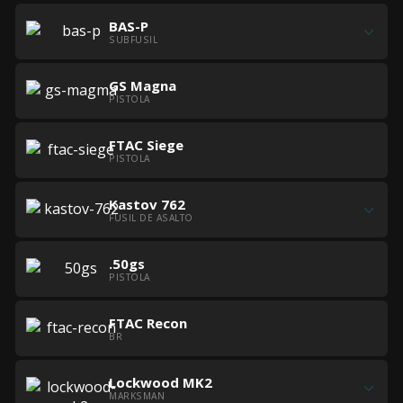
Signal
mejores
Consigue
Cronen
mejores
Consigue
BAS-P
50
configuraciones
todas
Squall
configuraciones
todas
SUBFUSIL
de
las
de
las
Cronen
mejores
Consigue
M16
mejores
Consigue
GS Magna
Squall
configuraciones
todas
configuraciones
todas
PISTOLA
de
las
de
las
M16
mejores
Consigue
BAS-
mejores
Consigue
FTAC Siege
configuraciones
todas
P
configuraciones
todas
PISTOLA
de
las
de
las
BAS-
mejores
Consigue
GS
mejores
Consigue
Kastov 762
P
configuraciones
todas
Magna
configuraciones
todas
FUSIL DE ASALTO
de
las
de
las
GS
mejores
Consigue
FTAC
mejores
Consigue
.50gs
Magna
configuraciones
todas
Siege
configuraciones
todas
PISTOLA
de
las
de
las
FTAC
mejores
Consigue
Kastov
mejores
Consigue
FTAC Recon
Siege
configuraciones
todas
762
configuraciones
todas
BR
de
las
de
las
Kastov
mejores
Consigue
.50gs
mejores
Consigue
Lockwood MK2
762
configuraciones
todas
configuraciones
todas
MARKSMAN