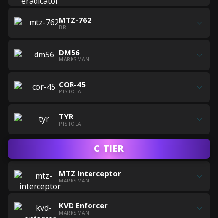
las
de
las
mejores
Consigue
FJX
mejores
Consigue
MTZ-762
configuraciones
todas
Horus
configuraciones
todas
BR
de
las
de
las
FJX
mejores
Consigue
TAQ
mejores
Consigue
DM56
Horus
configuraciones
todas
Eradicator
configuraciones
todas
MARKSMAN
de
las
de
las
TAQ
mejores
Consigue
MTZ-
mejores
Consigue
COR-45
Eradicator
configuraciones
todas
762
configuraciones
todas
PISTOLA
de
las
de
las
MTZ-
mejores
Consigue
DM56
mejores
Consigue
TYR
762
configuraciones
todas
configuraciones
todas
PISTOLA
de
las
de
las
DM56
mejores
Consigue
COR-
mejores
C TIER
configuraciones
todas
45
configuraciones
de
las
de
Consigue
COR-
mejores
TYR
MTZ Interceptor
todas
45
configuraciones
MARKSMAN
las
de
Consigue
mejores
Consigue
TYR
KVD Enforcer
todas
configuraciones
todas
MARKSMAN
las