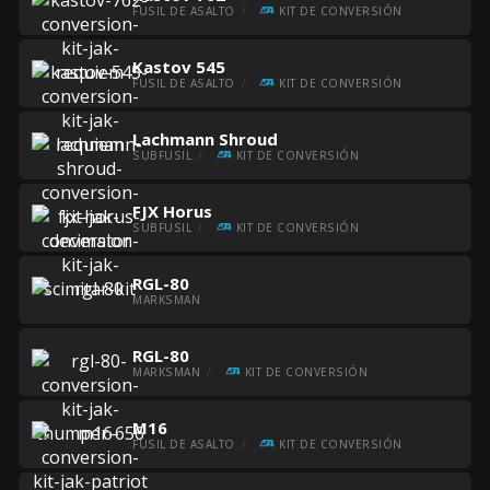
46
configuraciones
todas
FUSIL DE ASALTO
KIT DE CONVERSIÓN
de
las
de
las
Superi
mejores
Consigue
Crossbow
mejores
Consigue
Kastov 545
46
configuraciones
todas
configuraciones
todas
FUSIL DE ASALTO
KIT DE CONVERSIÓN
de
las
de
las
Crossbow
mejores
Consigue
Kastov
mejores
Consigue
Lachmann Shroud
configuraciones
todas
762
configuraciones
todas
SUBFUSIL
KIT DE CONVERSIÓN
de
las
de
las
Kastov
mejores
Consigue
Kastov
mejores
Consigue
FJX Horus
762
configuraciones
todas
545
configuraciones
todas
SUBFUSIL
KIT DE CONVERSIÓN
de
las
de
las
Kastov
mejores
Consigue
Lachmann
mejores
Consigue
RGL-80
545
configuraciones
todas
Shroud
configuraciones
todas
MARKSMAN
de
las
de
las
Lachmann
mejores
Consigue
FJX
mejores
Consigue
RGL-80
Shroud
configuraciones
todas
Horus
configuraciones
todas
MARKSMAN
KIT DE CONVERSIÓN
de
las
de
las
FJX
mejores
Consigue
RGL-
mejores
Consigue
M16
Horus
configuraciones
todas
80
configuraciones
todas
FUSIL DE ASALTO
KIT DE CONVERSIÓN
de
las
de
las
RGL-
mejores
Consigue
RGL-
mejores
Consigue