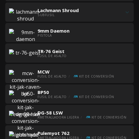
Lachmann-
mejores
Consigue
RAAL
mejores
Consigue
Lachmann Shroud
762
configuraciones
todas
MG
configuraciones
todas
SUBFUSIL
de
las
de
las
RAAL
mejores
Consigue
Tempus
mejores
Consigue
9mm Daemon
MG
configuraciones
todas
Torrent
configuraciones
todas
PISTOLA
de
las
de
las
Tempus
mejores
Consigue
Lachmann
mejores
Consigue
TR-76 Geist
Torrent
configuraciones
todas
Shroud
configuraciones
todas
FUSIL DE ASALTO
de
las
de
las
Lachmann
mejores
Consigue
9mm
mejores
Consigue
MCW
Shroud
configuraciones
todas
Daemon
configuraciones
todas
FUSIL DE ASALTO
KIT DE CONVERSIÓN
de
las
de
las
9mm
mejores
Consigue
TR-
mejores
Consigue
BP50
Daemon
configuraciones
todas
76
configuraciones
todas
FUSIL DE ASALTO
KIT DE CONVERSIÓN
de
las
Geist
de
las
TR-
mejores
Consigue
MCW
mejores
Consigue
DG-58 LSW
76
configuraciones
todas
configuraciones
todas
AMETRALLADORA LIGERA
KIT DE CONVERSIÓN
Geist
de
las
de
las
MCW
mejores
Consigue
BP50
mejores
Consigue
Pulemyot 762
configuraciones
todas
configuraciones
todas
AMETRALLADORA LIGERA
KIT DE CONVERSIÓN