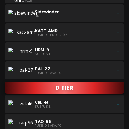
de
las
mejores
Consigue
MTZ
mejores
Consigue
Sidewinder
configuraciones
todas
Interceptor
configuraciones
todas
BR
de
las
de
las
MTZ
mejores
Consigue
KVD
mejores
Consigue
KATT-AMR
Interceptor
configuraciones
todas
Enforcer
configuraciones
todas
FUSIL DE PRECISIÓN
de
las
de
las
KVD
mejores
Consigue
Sidewinder
mejores
Consigue
HRM-9
Enforcer
configuraciones
todas
configuraciones
todas
SUBFUSIL
de
las
de
las
Sidewinder
mejores
Consigue
KATT-
mejores
Consigue
BAL-27
configuraciones
todas
AMR
configuraciones
todas
FUSIL DE ASALTO
de
las
de
las
KATT-
mejores
Consigue
HRM-
mejores
D TIER
AMR
configuraciones
todas
9
configuraciones
de
las
de
Consigue
HRM-
mejores
BAL-
VEL 46
todas
9
configuraciones
SUBFUSIL
27
las
de
Consigue
mejores
Consigue
BAL-
TAQ-56
todas
configuraciones
todas
27
FUSIL DE ASALTO
las