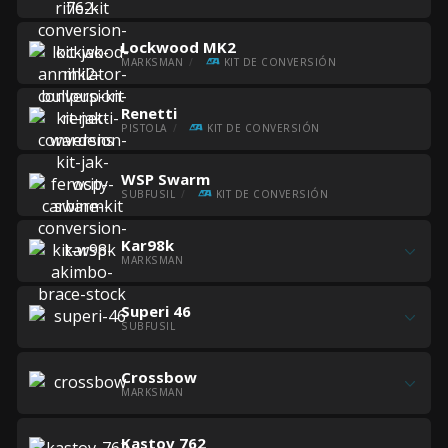
de
las
de
las
BP50
mejores
Consigue
DG-
mejores
Consigue
Lockwood MK2
configuraciones
todas
58
configuraciones
todas
MARKSMAN
KIT DE CONVERSIÓN
de
las
LSW
de
las
DG-
mejores
Consigue
Pulemyot
mejores
Consigue
Renetti
58
configuraciones
todas
762
configuraciones
todas
PISTOLA
KIT DE CONVERSIÓN
LSW
de
las
de
las
Pulemyot
mejores
Consigue
Lockwood
mejores
Consigue
WSP Swarm
762
configuraciones
todas
MK2
configuraciones
todas
SUBFUSIL
KIT DE CONVERSIÓN
de
las
de
las
Lockwood
mejores
Consigue
Renetti
mejores
Consigue
Kar98k
MK2
configuraciones
todas
configuraciones
todas
MARKSMAN
de
las
de
las
Renetti
mejores
Consigue
WSP
mejores
Consigue
Superi 46
configuraciones
todas
Swarm
configuraciones
todas
SUBFUSIL
de
las
de
las
WSP
mejores
Consigue
Kar98k
mejores
Consigue
Crossbow
Swarm
configuraciones
todas
configuraciones
todas
MARKSMAN
de
las
de
las
Kar98k
mejores
Consigue
Superi
mejores
Consigue
Kastov 762
configuraciones
todas