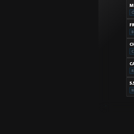
M
Ó
F
B
C
C
C
R
5
M