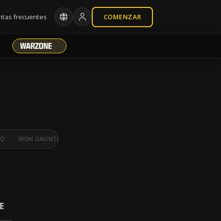
tas frecuentes
COMENZAR
DO
IRON GAUNTLET
BR CLASIFICATORIA
E