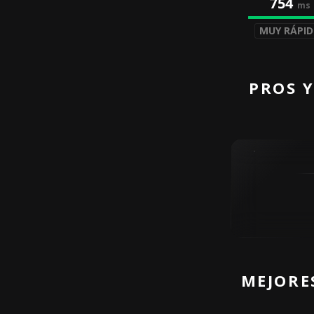
754
ms
MUY RÁPI
PROS 
MEJORE