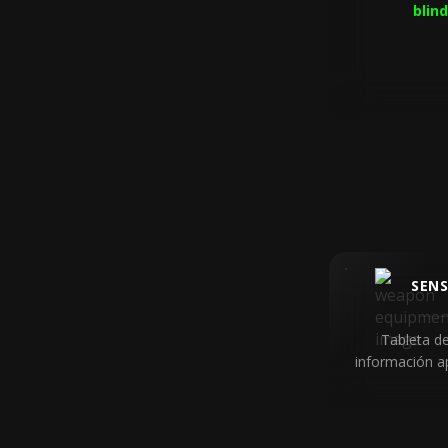
blin
SENS
Tableta d
información a