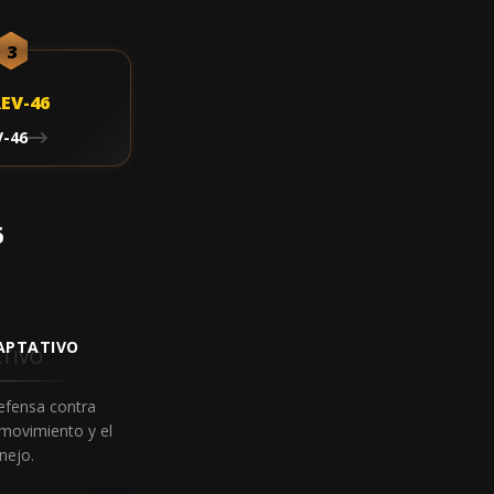
3
V-46
6
APTATIVO
efensa contra
 movimiento y el
nejo.