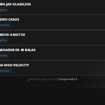
IRA JAK GLASSLESS
ptica
RENO CASUS
ocacha
HRIOS-6 MATCH
añón
ARGADOR DE 40 BALAS
evista
.56 HIGH VELOCITY
unición
Actualizado para la
Temporada 5