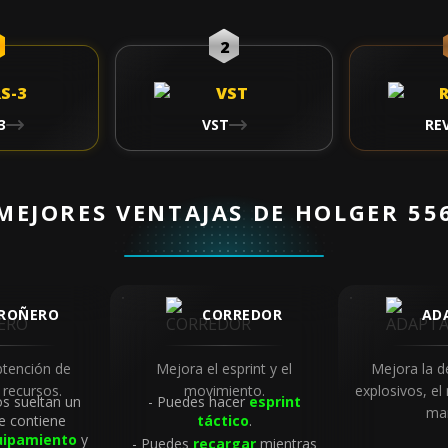
2
3
VST
RE
MEJORES VENTAJAS DE HOLGER 55
ROÑERO
CORREDOR
AD
btención de
Mejora el esprint y el
Mejora la d
 recursos.
movimiento.
explosivos, el
s sueltan un
Puedes hacer
esprint
ma
e contiene
táctico
.
uipamiento
y
Puedes
recargar
mientras