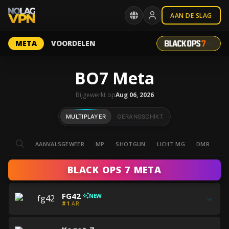
AAN DE SLAG
META
VOORDELEN
BO7 Meta
Bijgewerkt op
Aug 06, 2026
MULTIPLAYER
GERANGSCHIKT
AANVALSGEWEER
MP
SHOTGUN
LICHT MG
DMR
SC
BLACK OPS 7 META
Krijg
FG42
NEW
alle
#1
AR
beste
Krijg
FG42
Krijg