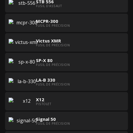
STB 556
configurations
toutes
configurations
toutes
FUSIL D'ASSAUT
MX9
les
Minibak
les
meilleures
Obtenez
meilleures
Obtenez
MCPR-300
configurations
toutes
configurations
toutes
FUSIL DE PRÉCISION
Minibak
les
STB
les
meilleures
Obtenez
556
meilleures
Obtenez
Victus XMR
configurations
toutes
configurations
toutes
FUSIL DE PRÉCISION
STB
les
MCPR-
les
556
meilleures
Obtenez
300
meilleures
Obtenez
SP-X 80
configurations
toutes
configurations
toutes
FUSIL DE PRÉCISION
MCPR-
les
Victus
les
300
meilleures
Obtenez
XMR
meilleures
Obtenez
LA-B 330
configurations
toutes
configurations
toutes
FUSIL DE PRÉCISION
Victus
les
SP-
les
XMR
meilleures
Obtenez
X
meilleures
Obtenez
X12
configurations
toutes
80
configurations
toutes
PISTOLET
SP-
les
LA-
les
X
meilleures
Obtenez
B
meilleures
Obtenez
Signal 50
80
configurations
toutes
330
configurations
toutes
FUSIL DE PRÉCISION
LA-
les
X12
les