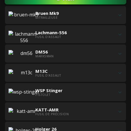
configurations
Lachmann
les
MX
Obtenez
Sub
meilleures
Guardian
Bruen Mk9
toutes
configurations
MITRAILLEUSE
les
MX
Obtenez
meilleures
Obtenez
Guardian
Lachmann-556
toutes
configurations
toutes
FUSIL D'ASSAUT
les
Bruen
les
meilleures
Obtenez
Mk9
meilleures
Obtenez
DM56
configurations
toutes
configurations
toutes
MARKSMAN
Bruen
les
Lachmann-
les
Mk9
meilleures
Obtenez
556
meilleures
Obtenez
M13C
configurations
toutes
configurations
toutes
FUSIL D'ASSAUT
Lachmann-
les
DM56
les
556
meilleures
Obtenez
meilleures
Obtenez
WSP Stinger
configurations
toutes
configurations
toutes
PISTOLET
DM56
les
M13C
les
meilleures
Obtenez
meilleures
Obtenez
KATT-AMR
configurations
toutes
configurations
toutes
FUSIL DE PRÉCISION
M13C
les
WSP
les
meilleures
Obtenez
Stinger
meilleures
Obtenez
Holger 26
configurations
toutes