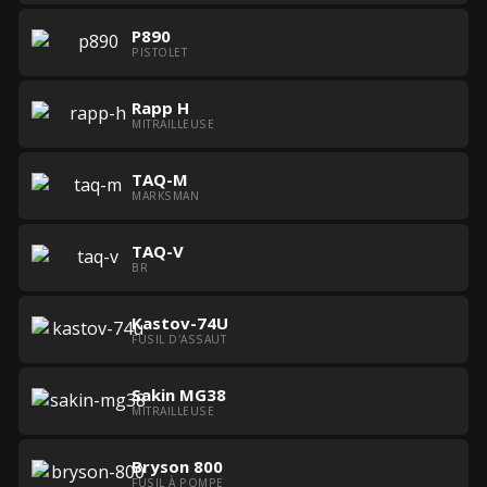
Auto
meilleures
Obtenez
R
meilleures
Obtenez
P890
configurations
toutes
208
configurations
toutes
PISTOLET
SP-
les
LM-
les
R
meilleures
Obtenez
S
meilleures
Obtenez
Rapp H
208
configurations
toutes
configurations
toutes
MITRAILLEUSE
LM-
les
P890
les
S
meilleures
Obtenez
meilleures
Obtenez
TAQ-M
configurations
toutes
configurations
toutes
MARKSMAN
P890
les
Rapp
les
meilleures
Obtenez
H
meilleures
Obtenez
TAQ-V
configurations
toutes
configurations
toutes
BR
Rapp
les
TAQ-
les
H
meilleures
Obtenez
M
meilleures
Obtenez
Kastov-74U
configurations
toutes
configurations
toutes
FUSIL D'ASSAUT
TAQ-
les
TAQ-
les
M
meilleures
Obtenez
V
meilleures
Obtenez
Sakin MG38
configurations
toutes
configurations
toutes
MITRAILLEUSE
TAQ-
les
Kastov-
les
V
meilleures
Obtenez
74U
meilleures
Obtenez
Bryson 800
configurations
toutes
configurations
toutes
FUSIL À POMPE