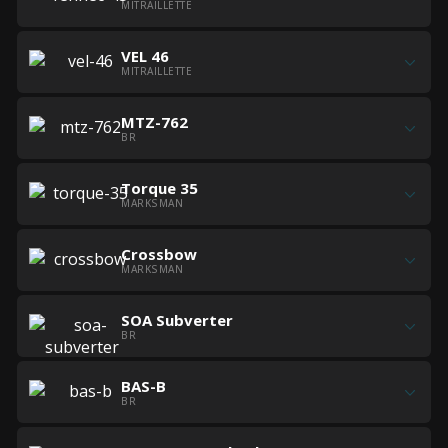
MITRAILLETTE
BAL-
les
HRM-
les
27
meilleures
Obtenez
9
meilleures
Obtenez
VEL 46
configurations
toutes
configurations
toutes
MITRAILLETTE
HRM-
les
Fennec
les
9
meilleures
Obtenez
45
meilleures
Obtenez
MTZ-762
configurations
toutes
configurations
toutes
BR
Fennec
les
VEL
les
45
meilleures
Obtenez
46
meilleures
Obtenez
Torque 35
configurations
toutes
configurations
toutes
MARKSMAN
VEL
les
MTZ-
les
46
meilleures
Obtenez
762
meilleures
Obtenez
Crossbow
configurations
toutes
configurations
toutes
MARKSMAN
MTZ-
les
Torque
les
762
meilleures
Obtenez
35
meilleures
Obtenez
SOA Subverter
configurations
toutes
configurations
toutes
BR
Torque
les
Crossbow
les
35
meilleures
Obtenez
meilleures
Obtenez
BAS-B
configurations
toutes
configurations
toutes
BR
Crossbow
les
SOA
les
meilleures
Obtenez
Subverter
meilleures
Obtenez