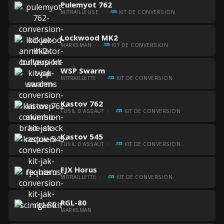
Pulemyot 762
configurations
toutes
configurations
toutes
MITRAILLEUSE
KIT DE CONVERSION
Lachmann
les
9mm
les
Shroud
meilleures
Obtenez
Daemon
meilleures
Obtenez
Lockwood MK2
configurations
toutes
configurations
toutes
MARKSMAN
KIT DE CONVERSION
9mm
les
Pulemyot
les
Daemon
meilleures
Obtenez
762
meilleures
Obtenez
WSP Swarm
configurations
toutes
configurations
toutes
MITRAILLETTE
KIT DE CONVERSION
Pulemyot
les
Lockwood
les
762
meilleures
Obtenez
MK2
meilleures
Obtenez
Kastov 762
configurations
toutes
configurations
toutes
FUSIL D'ASSAUT
KIT DE CONVERSION
Lockwood
les
WSP
les
MK2
meilleures
Obtenez
Swarm
meilleures
Obtenez
Kastov 545
configurations
toutes
configurations
toutes
FUSIL D'ASSAUT
KIT DE CONVERSION
WSP
les
Kastov
les
Swarm
meilleures
Obtenez
762
meilleures
Obtenez
FJX Horus
configurations
toutes
configurations
toutes
MITRAILLETTE
KIT DE CONVERSION
Kastov
les
Kastov
les
762
meilleures
Obtenez
545
meilleures
Obtenez
RGL-80
configurations
toutes
configurations
toutes
MARKSMAN
Kastov
les
FJX
les