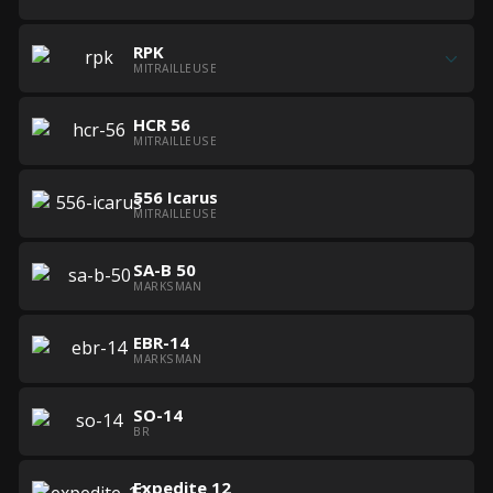
Kastov-
les
Sakin
les
74U
meilleures
Obtenez
MG38
meilleures
Obtenez
RPK
configurations
toutes
configurations
toutes
MITRAILLEUSE
Sakin
les
Bryson
les
MG38
meilleures
Obtenez
800
meilleures
Obtenez
HCR 56
configurations
toutes
configurations
toutes
MITRAILLEUSE
Bryson
les
RPK
les
800
meilleures
Obtenez
meilleures
Obtenez
556 Icarus
configurations
toutes
configurations
toutes
MITRAILLEUSE
RPK
les
HCR
les
meilleures
Obtenez
56
meilleures
Obtenez
SA-B 50
configurations
toutes
configurations
toutes
MARKSMAN
HCR
les
556
les
56
meilleures
Obtenez
Icarus
meilleures
Obtenez
EBR-14
configurations
toutes
configurations
toutes
MARKSMAN
556
les
SA-
les
Icarus
meilleures
Obtenez
B
meilleures
Obtenez
SO-14
configurations
toutes
50
configurations
toutes
BR
SA-
les
EBR-
les
B
meilleures
Obtenez
14
meilleures
Obtenez
Expedite 12
50
configurations
toutes