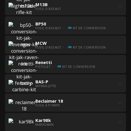
556
meilleures
Obtenez
M13B
configurations
toutes
configurations
toutes
FUSIL D'ASSAUT
MTZ-
les
DG-
les
556
meilleures
Obtenez
58
meilleures
Obtenez
BP50
configurations
toutes
LSW
configurations
toutes
FUSIL D'ASSAUT
KIT DE CONVERSION
DG-
les
M13B
les
58
meilleures
Obtenez
meilleures
Obtenez
MCW
LSW
configurations
toutes
configurations
toutes
FUSIL D'ASSAUT
KIT DE CONVERSION
M13B
les
BP50
les
meilleures
Obtenez
meilleures
Obtenez
Renetti
configurations
toutes
configurations
toutes
PISTOLET
KIT DE CONVERSION
BP50
les
MCW
les
meilleures
Obtenez
meilleures
Obtenez
BAS-P
configurations
toutes
configurations
toutes
MITRAILLETTE
MCW
les
Renetti
les
meilleures
Obtenez
meilleures
Obtenez
Reclaimer 18
configurations
toutes
configurations
toutes
FUSIL À POMPE
Renetti
les
BAS-
les
meilleures
Obtenez
P
meilleures
Obtenez
Kar98k
configurations
toutes
configurations
toutes
MARKSMAN
BAS-
les
Reclaimer
les