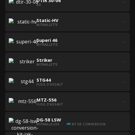
DTIR 30-06
toutes
configurations
toutes
BR
les
SVA
les
meilleures
Obtenez
545
meilleures
Obtenez
Static-HV
configurations
toutes
configurations
toutes
MITRAILLETTE
SVA
les
DTIR
les
545
meilleures
Obtenez
30-
meilleures
Obtenez
Superi 46
configurations
toutes
06
configurations
toutes
MITRAILLETTE
DTIR
les
Static-
les
30-
meilleures
Obtenez
HV
meilleures
Obtenez
Striker
06
configurations
toutes
configurations
toutes
MITRAILLETTE
Static-
les
Superi
les
HV
meilleures
Obtenez
46
meilleures
Obtenez
STG44
configurations
toutes
configurations
toutes
FUSIL D'ASSAUT
Superi
les
Striker
les
46
meilleures
Obtenez
meilleures
Obtenez
MTZ-556
configurations
toutes
configurations
toutes
FUSIL D'ASSAUT
Striker
les
STG44
les
meilleures
Obtenez
meilleures
Obtenez
DG-58 LSW
configurations
toutes
configurations
toutes
MITRAILLEUSE
KIT DE CONVERSION
STG44
les
MTZ-
les
meilleures
Obtenez