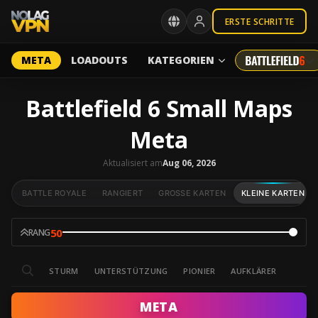
ERSTE SCHRITTE
META
LOADOUTS
KATEGORIEN
Battlefield 6 Small Maps
Meta
Aktualisiert am
Aug 06, 2026
BATTLE ROYALE
RANGIERT
GROSSE KARTEN
KLEINE KARTEN
50
RANG
STURM
UNTERSTÜTZUNG
PIONIER
AUFKLÄRER
META