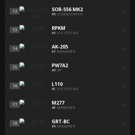
Alle
A2-
SOR-556 MK2
12
besten
Builds
#9
STURMGEWEHR
SOR-
erhalten
Alle
556
RPKM
13
besten
MK2-
#4
LEICHTES MG
RPKM-
Builds
Alle
Builds
erhalten
AK-205
14
besten
erhalten
#7
KARABINER
AK-
Alle
205-
PW7A2
15
besten
Builds
#9
MP
PW7A2-
erhalten
Alle
Builds
L110
16
besten
erhalten
#5
LEICHTES MG
L110-
Alle
Builds
M277
17
besten
erhalten
#8
KARABINER
M277-
Alle
Builds
GRT-BC
18
besten
erhalten
#9
KARABINER
GRT-