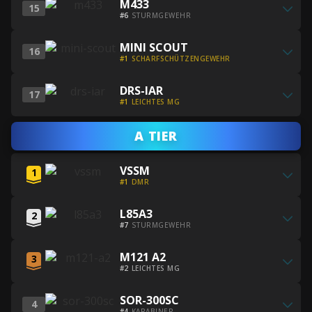
M433
15
besten
Builds
#6
STURMGEWEHR
M433-
erhalten
Alle
Builds
MINI SCOUT
16
besten
erhalten
#1
SCHARFSCHÜTZENGEWEHR
MINI
Alle
SCOUT-
DRS-IAR
17
besten
Builds
#1
LEICHTES MG
DRS-
erhalten
IAR-
A TIER
Builds
erhalten
Alle
VSSM
1
besten
#1
DMR
VSSM-
Alle
Builds
L85A3
2
besten
erhalten
#7
STURMGEWEHR
L85A3-
Alle
Builds
M121 A2
3
besten
erhalten
#2
LEICHTES MG
M121
Alle
A2-
SOR-300SC
4
besten
Builds
#4
KARABINER